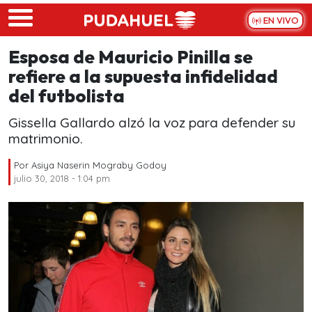
Skip to main content
EN VIVO
Esposa de Mauricio Pinilla se
refiere a la supuesta infidelidad
del futbolista
Gissella Gallardo alzó la voz para defender su
matrimonio.
Por
Asiya Naserin Mograby Godoy
julio 30, 2018 - 1:04 pm