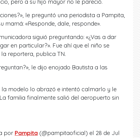
io, pero a su hijo mayor no le pareció.
iones?», le preguntó una periodista a Pampita,
 a su mamá: «Responde, dale, responde».
omunicadora siguió preguntando: «¿Vas a dar
gar en particular?». Fue ahí que el niño se
la reportera, publica TN.
reguntan?», le dijo enojado Bautista a las
o, la modelo lo abrazó e intentó calmarlo y le
 La familia finalmente salió del aeropuerto sin
.
a por
Pampita
(@pampitaoficial) el
28 de Jul