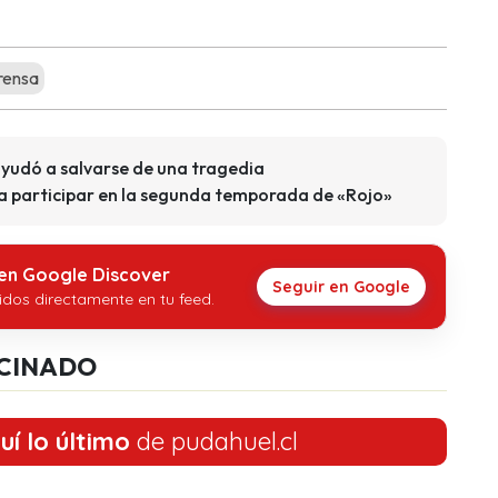
rensa
yudó a salvarse de una tragedia
ra participar en la segunda temporada de «Rojo»
 en Google Discover
Seguir en Google
idos directamente en tu feed.
CINADO
uí lo último
de pudahuel.cl