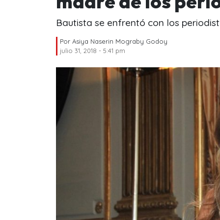
madre de los peri
Bautista se enfrentó con los periodis
Por
Asiya Naserin Mograby Godoy
julio 31, 2018 - 5:41 pm