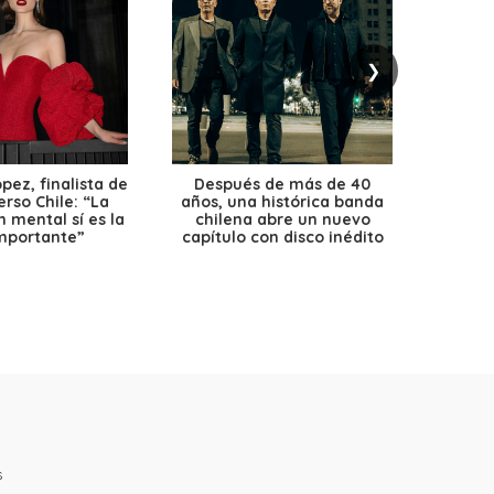
❯
ez, finalista de
Después de más de 40
Ante 
erso Chile: “La
años, una histórica banda
petr
 mental sí es la
chilena abre un nuevo
precio
mportante”
capítulo con disco inédito
s