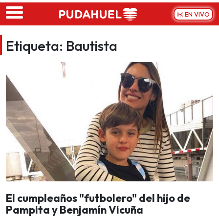
Skip to main content
EN VIVO
Etiqueta:
Bautista
El cumpleaños "futbolero" del hijo de
Pampita y Benjamín Vicuña