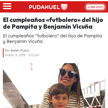
Skip to main content
EN VIVO
El cumpleaños «futbolero» del hijo
de Pampita y Benjamín Vicuña
El cumpleaños "futbolero" del hijo de Pampita
y Benjamín Vicuña
Por
Belén Rubio
marzo 4, 2019 - 6:12 pm