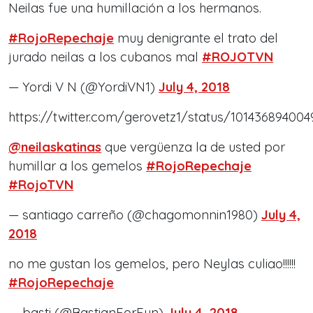
Neilas fue una humillación a los hermanos.
#RojoRepechaje
muy denigrante el trato del
jurado neilas a los cubanos mal
#ROJOTVN
— Yordi V N (@YordiVN1)
July 4, 2018
https://twitter.com/gerovetz1/status/10143689400
@neilaskatinas
que vergüenza la de usted por
humillar a los gemelos
#RojoRepechaje
#RojoTVN
— santiago carreño (@chagomonnin1980)
July 4,
2018
no me gustan los gemelos, pero Neylas culiao!!!!!!
#RojoRepechaje
— basti (@BastianForFun)
July 4, 2018