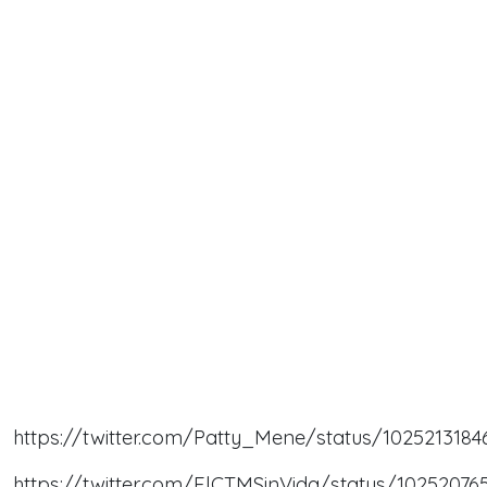
https://twitter.com/Patty_Mene/status/102521318
https://twitter.com/ElCTMSinVida/status/10252076