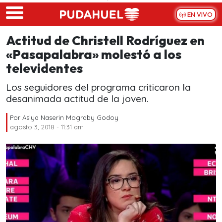
Skip to main content
EN VIVO
Actitud de Christell Rodríguez en
«Pasapalabra» molestó a los
televidentes
Los seguidores del programa criticaron la
desanimada actitud de la joven.
Por
Asiya Naserin Mograby Godoy
agosto 3, 2018 - 11:31 am