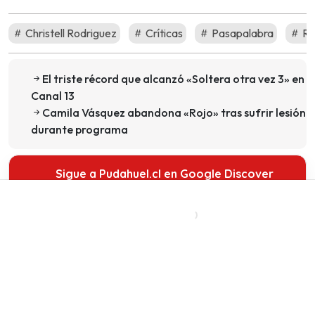
Christell Rodriguez
Críticas
Pasapalabra
Re
El triste récord que alcanzó «Soltera otra vez 3» en
Canal 13
Camila Vásquez abandona «Rojo» tras sufrir lesión
durante programa
Sigue a Pudahuel.cl en Google Discover
Recibe nuestros contenidos directamente en tu
feed.
Seguir en Google
CONTENIDO PATROCINADO