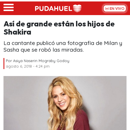
Skip to main content
EN VIVO
Así de grande están los hijos de
Shakira
La cantante publicó una fotografía de Milan y
Sasha que se robó las miradas.
Por
Asiya Naserin Mograby Godoy
agosto 6, 2018 - 4:24 pm