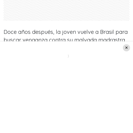
Doce años después, la joven vuelve a Brasil para
buscar venganza contra su malvada madrastra,
pero sus planes se complicarán al encontrarse
con Jorgito, el amor de su vida e hijo adoptivo de
Carmina.