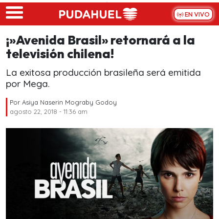
Skip to main content
EN VIVO
¡»Avenida Brasil» retornará a la
televisión chilena!
La exitosa producción brasileña será emitida
por Mega.
Por
Asiya Naserin Mograby Godoy
agosto 22, 2018 - 11:36 am