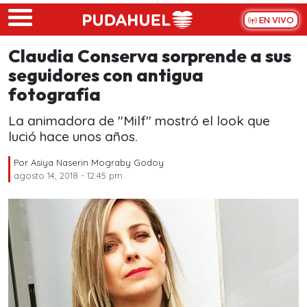
Skip to main content
EN VIVO
Claudia Conserva sorprende a sus
seguidores con antigua
fotografía
La animadora de "Milf" mostró el look que
lució hace unos años.
Por
Asiya Naserin Mograby Godoy
agosto 14, 2018 - 12:45 pm