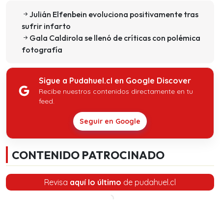
Julián Elfenbein evoluciona positivamente tras
sufrir infarto
Gala Caldirola se llenó de críticas con polémica
fotografía
Sigue a Pudahuel.cl en Google Discover
Recibe nuestros contenidos directamente en tu
feed.
Seguir en Google
CONTENIDO PATROCINADO
Revisa
aquí lo último
de pudahuel.cl