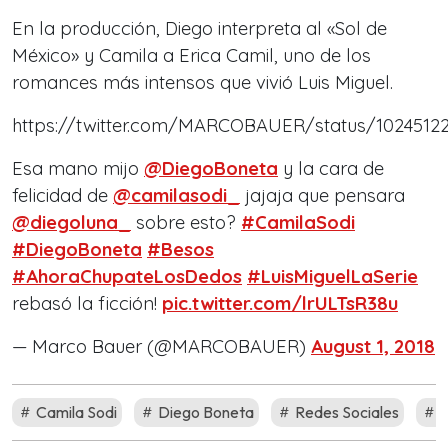
En la producción, Diego interpreta al «Sol de
México» y Camila a Erica Camil, uno de los
romances más intensos que vivió Luis Miguel.
https://twitter.com/MARCOBAUER/status/1024512
Esa mano mijo
@DiegoBoneta
y la cara de
felicidad de
@camilasodi_
jajaja que pensara
@diegoluna_
sobre esto?
#CamilaSodi
#DiegoBoneta
#Besos
#AhoraChupateLosDedos
#LuisMiguelLaSerie
rebasó la ficción!
pic.twitter.com/lrULTsR38u
— Marco Bauer (@MARCOBAUER)
August 1, 2018
Camila Sodi
Diego Boneta
Redes Sociales
R