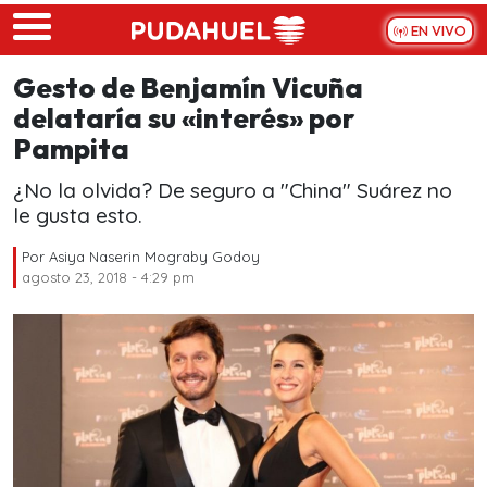
Skip to main content
EN VIVO
Gesto de Benjamín Vicuña
delataría su «interés» por
Pampita
¿No la olvida? De seguro a "China" Suárez no
le gusta esto.
Por
Asiya Naserin Mograby Godoy
agosto 23, 2018 - 4:29 pm