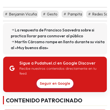
Benjamin Vicuña
Gesto
Pampita
Redes Soc
La respuesta de Francisco Saavedra sobre si
practica llorar para conmover al público
Martín Cárcamo rompe en llanto durante su visita
al «Muy buenos días»
Sigue a Pudahuel.cl en Google Discover
Recibe nuestros contenidos directamente en tu
feed.
Seguir en Google
CONTENIDO PATROCINADO