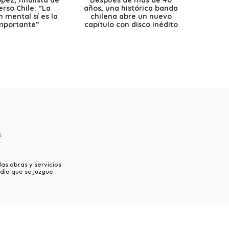
ez, finalista de
Después de más de 40
Ante 
erso Chile: “La
años, una histórica banda
petr
 mental sí es la
chilena abre un nuevo
precio
mportante”
capítulo con disco inédito
s
as obras y servicios
dio que se juzgue