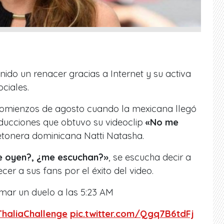
nido un renacer gracias a Internet y su activa
ociales.
comienzos de agosto cuando la mexicana llegó
oducciones que obtuvo su videoclip
«No me
aetonera dominicana Natti Natasha.
me oyen?, ¿me escuchan?»
, se escucha decir a
er a sus fans por el éxito del video.
mar un duelo a las 5:23 AM
haliaChallenge
pic.twitter.com/Qgq7B6tdFj