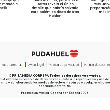
mensaje que
Todos lo odian, pero Steve
Dominga Lóp
le mandó a
Harris revela el único
Miss Univ
elli
detalle que habría salvado
preparación
este polémico disco de Iron
más i
Maiden
ntacto comercial
Aviso legal
Política de privacidad
Política de cookie
©
PRISA MEDIA CORP SPA
Todos los derechos reservados.
A expresa su reserva de derechos en cuanto a la reproducción y uso de l
e sitio web, abarcando los medios de lectura mecánica o cualquier otro me
adecuado para tal fin.
Producción musical Cadena Ser, España 2026.