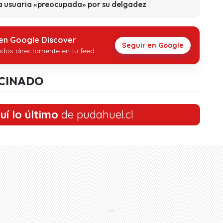
a usuaria «preocupada» por su delgadez
 en Google Discover
Seguir en Google
idos directamente en tu feed.
CINADO
uí lo último
de pudahuel.cl