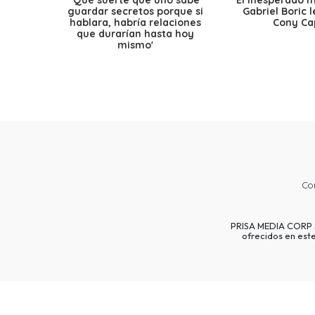
'Qué suerte que uno sabe
El inesperado 
guardar secretos porque si
Gabriel Boric 
hablara, habría relaciones
Cony Cap
que durarían hasta hoy
mismo'
Co
PRISA MEDIA CORP SP
ofrecidos en est