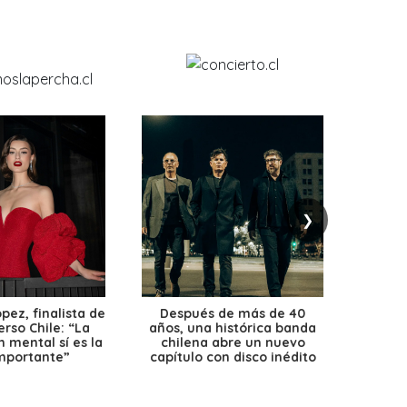
❯
ez, finalista de
Después de más de 40
Ante 
erso Chile: “La
años, una histórica banda
petr
 mental sí es la
chilena abre un nuevo
precio
mportante”
capítulo con disco inédito