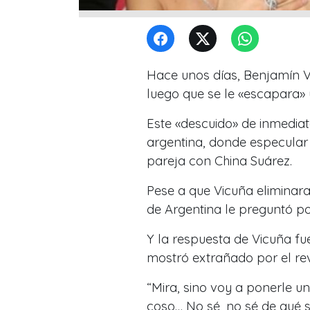
Hace unos días, Benjamín V
luego que se le «escapara»
Este «descuido» de inmedia
argentina, donde especular 
pareja con China Suárez.
Pese a que Vicuña eliminara
de Argentina le preguntó por
Y la respuesta de Vicuña fu
mostró extrañado por el rev
“Mira, sino voy a ponerle 
coso… No sé, no sé de qué 