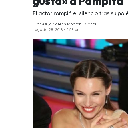
gusta» a Pampita
El actor rompió el silencio tras su po
Por
Asiya Naserin Mograby Godoy
agosto 28, 2018 - 5:58 pm