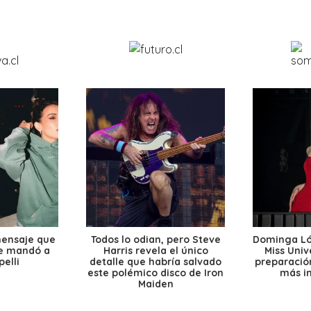
mensaje que
Todos lo odian, pero Steve
Dominga Lóp
le mandó a
Harris revela el único
Miss Univ
elli
detalle que habría salvado
preparación
este polémico disco de Iron
más i
Maiden