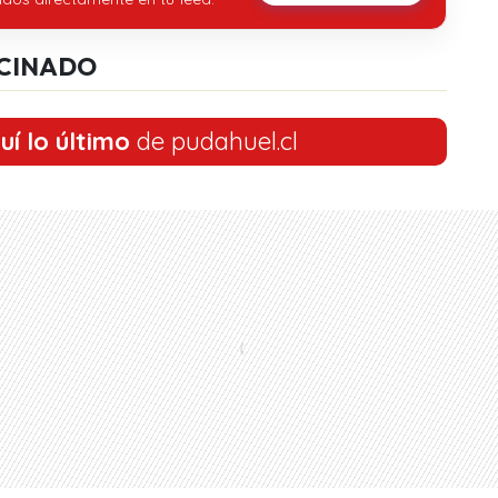
CINADO
uí lo último
de pudahuel.cl