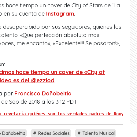
 hace tiempo un cover de City of Stars de ‘La
co en su cuenta de
Instagram
.
 desapercibido por sus seguidores, quienes los
 talento. «Que perfección absoluta mas
ces, me encanto», «Excelente!!!! Se pasaron!»,
ram
imos hace tiempo un cover de «City of
 video es del @ezziod
a por
Francisco Dañobeitia
 de Sep de 2018 a las 3:12 PDT
a revelaría quiénes son los verdades padres de Roxy"
o Dañobeitia
Redes Sociales
Talento Musical