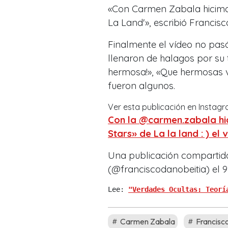
«Con Carmen Zabala hicimos
La Land'», escribió Francis
Finalmente el vídeo no pasó
llenaron de halagos por su
hermosa!», «Que hermosas vo
fueron algunos.
Ver esta publicación en Instag
Con la @carmen.zabala hic
Stars» de La la land : ) el
Una publicación compartid
(@franciscodanobeitia) el
9
Lee: 
"Verdades Ocultas: Teorí
Carmen Zabala
Francisc