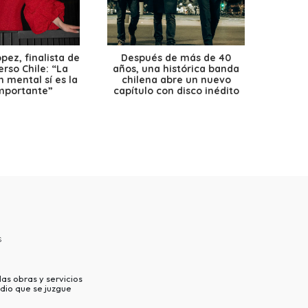
ez, finalista de
Después de más de 40
Ante 
erso Chile: “La
años, una histórica banda
petr
 mental sí es la
chilena abre un nuevo
precio
mportante”
capítulo con disco inédito
s
as obras y servicios
dio que se juzgue