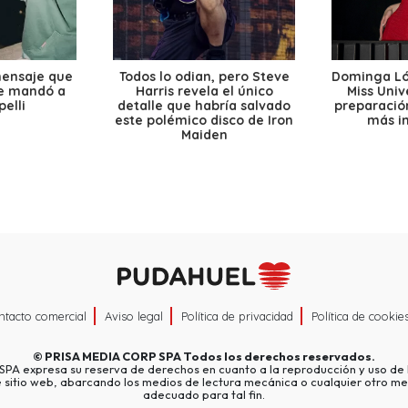
mensaje que
Todos lo odian, pero Steve
Dominga Lóp
le mandó a
Harris revela el único
Miss Univ
elli
detalle que habría salvado
preparación
este polémico disco de Iron
más i
Maiden
ntacto comercial
Aviso legal
Política de privacidad
Política de cookie
©
PRISA MEDIA CORP SPA
Todos los derechos reservados.
A expresa su reserva de derechos en cuanto a la reproducción y uso de l
e sitio web, abarcando los medios de lectura mecánica o cualquier otro me
adecuado para tal fin.