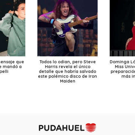
mensaje que
Todos lo odian, pero Steve
Dominga Lóp
le mandó a
Harris revela el único
Miss Univ
elli
detalle que habría salvado
preparación
este polémico disco de Iron
más i
Maiden