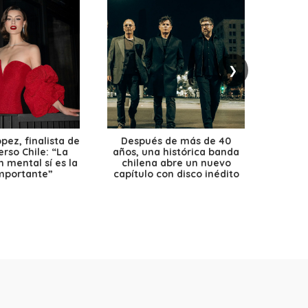
❯
ez, finalista de
Después de más de 40
Ante 
erso Chile: “La
años, una histórica banda
petr
 mental sí es la
chilena abre un nuevo
precio
mportante”
capítulo con disco inédito