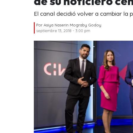
de su noticiero ce
El canal decidió volver a cambiar la
Por
Asiya Naserin Mograby Godoy
septiembre 13, 2018 - 3:00 pm