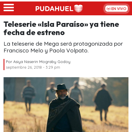
Skip to main content
EN VIVO
Teleserie «Isla Paraíso» ya tiene
fecha de estreno
La teleserie de Mega será protagonizada por
Francisco Melo y Paola Volpato.
Por
Asiya Naserin Mograby Godoy
septiembre 26, 2018 - 3:29 pm