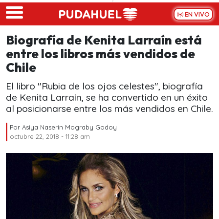
Skip to main content
EN VIVO
Biografía de Kenita Larraín está
entre los libros más vendidos de
Chile
El libro "Rubia de los ojos celestes", biografía
de Kenita Larraín, se ha convertido en un éxito
al posicionarse entre los más vendidos en Chile.
Por
Asiya Naserin Mograby Godoy
octubre 22, 2018 - 11:28 am