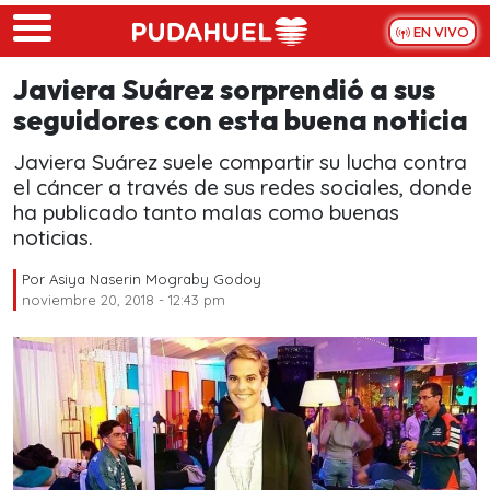
Skip to main content
EN VIVO
Javiera Suárez sorprendió a sus
seguidores con esta buena noticia
Javiera Suárez suele compartir su lucha contra
el cáncer a través de sus redes sociales, donde
ha publicado tanto malas como buenas
noticias.
Por
Asiya Naserin Mograby Godoy
noviembre 20, 2018 - 12:43 pm