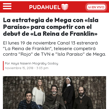
Skip to main content
EN VIVO
La estrategia de Mega con «Isla
Paraíso» para competir con el
debut de «La Reina de Franklin»
El lunes 19 de noviembre Canal 13 estrenará
"La Reina de Franklin", teleserie competirá
contra "Rojo" de TVN e "Isla Paraíso" de Mega.
Por
Asiya Naserin Mograby Godoy
noviembre 15, 2018 - 3:03 pm