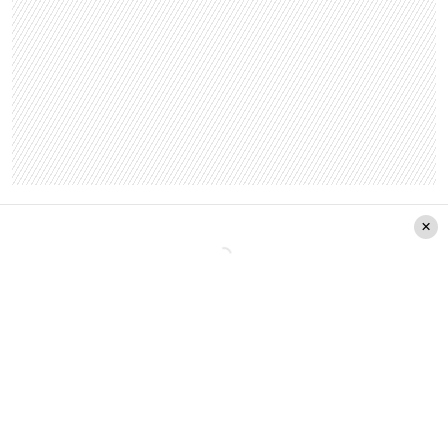
Maná, uno de los conjuntos musicales latinos
más exitosos de todos los tiempos, logró 256
discos de platino y 133 de oro, así como más de
48 hits número 1 a nivel mundial. Además, tiene
seis Grammy Latinos y cuatro anglófonos.