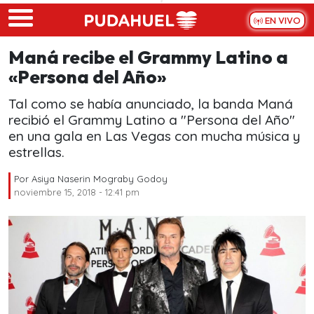
Skip to main content
EN VIVO
Maná recibe el Grammy Latino a
«Persona del Año»
Tal como se había anunciado, la banda Maná
recibió el Grammy Latino a "Persona del Año"
en una gala en Las Vegas con mucha música y
estrellas.
Por
Asiya Naserin Mograby Godoy
noviembre 15, 2018 - 12:41 pm