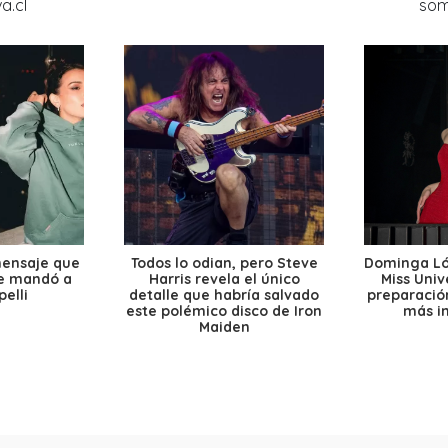
mensaje que
Todos lo odian, pero Steve
Dominga Lóp
le mandó a
Harris revela el único
Miss Univ
elli
detalle que habría salvado
preparación
este polémico disco de Iron
más i
Maiden