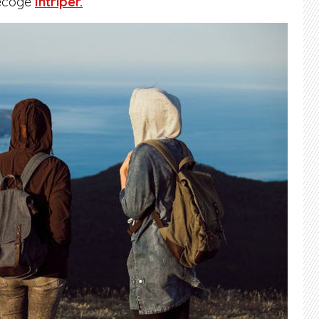
recoge
Intriper.