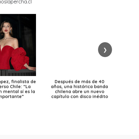
❯
ez, finalista de
Después de más de 40
Ante 
erso Chile: “La
años, una histórica banda
petr
 mental sí es la
chilena abre un nuevo
precio
mportante”
capítulo con disco inédito