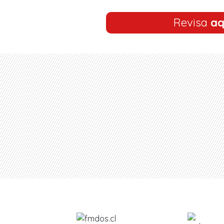
Revisa
aq