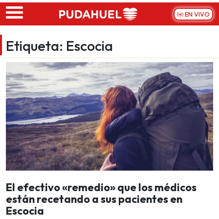
Skip to main content
EN VIVO
Etiqueta:
Escocia
El efectivo «remedio» que los médicos
están recetando a sus pacientes en
Escocia