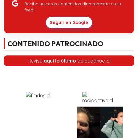
Recibe nuestros contenidos directamente en tu
feed.
Seguir en Google
CONTENIDO PATROCINADO
Revisa
aquí lo último
de pudahuel.cl