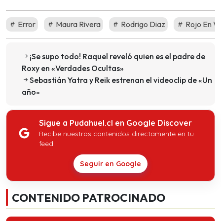
Error
Maura Rivera
Rodrigo Diaz
Rojo En V
¡Se supo todo! Raquel reveló quien es el padre de
Roxy en «Verdades Ocultas»
Sebastián Yatra y Reik estrenan el videoclip de «Un
año»
Sigue a Pudahuel.cl en Google Discover
Recibe nuestros contenidos directamente en tu
feed.
Seguir en Google
CONTENIDO PATROCINADO