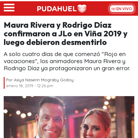
Skip to main content
EN VIVO
Maura Rivera y Rodrigo Díaz
confirmaron a JLo en Viña 2019 y
luego debieron desmentirlo
A solo cuatro días de que comenzó "Rojo en
vacaciones", los animadores Maura Rivera y
Rodrigo Díaz ya protagonizaron un gran error.
Por
Asiya Naserin Mograby Godoy
enero 18, 2019 - 12:26 pm