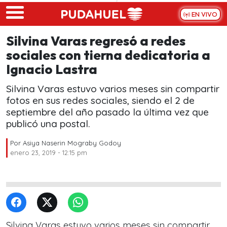
Skip to main content
EN VIVO
Silvina Varas regresó a redes
sociales con tierna dedicatoria a
Ignacio Lastra
Silvina Varas estuvo varios meses sin compartir
fotos en sus redes sociales, siendo el 2 de
septiembre del año pasado la última vez que
publicó una postal.
Por
Asiya Naserin Mograby Godoy
enero 23, 2019 - 12:15 pm
Silvina Varas estuvo varios meses sin compartir