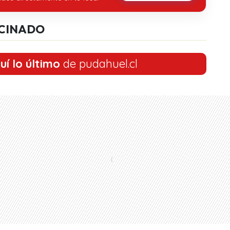
CINADO
uí lo último
de pudahuel.cl