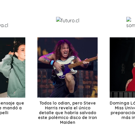
mensaje que
Todos lo odian, pero Steve
Dominga Lóp
le mandó a
Harris revela el único
Miss Univ
elli
detalle que habría salvado
preparación
este polémico disco de Iron
más i
Maiden