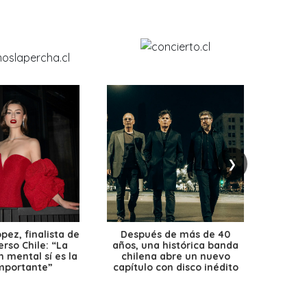
❯
ez, finalista de
Después de más de 40
Ante 
erso Chile: “La
años, una histórica banda
petr
 mental sí es la
chilena abre un nuevo
precio
mportante”
capítulo con disco inédito