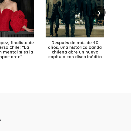
❯
ez, finalista de
Después de más de 40
Ante 
erso Chile: “La
años, una histórica banda
petr
 mental sí es la
chilena abre un nuevo
precio
mportante”
capítulo con disco inédito
s