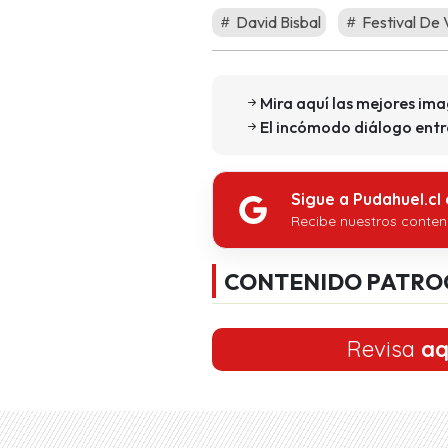
David Bisbal
Festival De 
Mira aquí las mejores ima
El incómodo diálogo ent
Sigue a Pudahuel.cl
Recibe nuestros conten
CONTENIDO PATRO
Revisa
aq