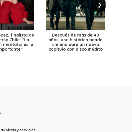
❯
ez, finalista de
Después de más de 40
Ante 
erso Chile: “La
años, una histórica banda
petr
 mental sí es la
chilena abre un nuevo
precio
mportante”
capítulo con disco inédito
s
as obras y servicios