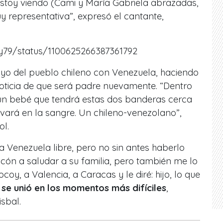
toy viendo (Cami y María Gabriela abrazadas,
representativa”, expresó el cantante,
txy79/status/1100625266387361792
oyo del pueblo chileno con Venezuela, haciendo
noticia de que será padre nuevamente. “Dentro
un bebé que tendrá estas dos banderas cerca
evará en la sangre. Un chileno-venezolano”,
l.
na Venezuela libre, pero no sin antes haberlo
ncón a saludar a su familia, pero también me lo
coy, a Valencia, a Caracas y le diré: hijo, lo que
 se unió en los momentos más difíciles
,
isbal.