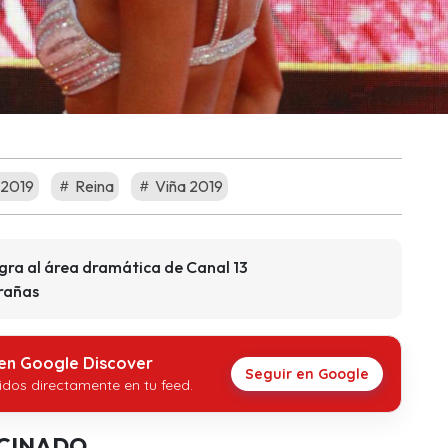
 2019
Reina
Viña 2019
gra al área dramática de Canal 13
trañas
 en Google Discover
Seguir en Google
idos directamente en tu feed.
CINADO