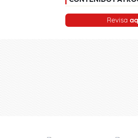
Revisa
aq