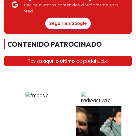
Recibe nuestros contenidos directamente en tu
feed.
Seguir en Google
CONTENIDO PATROCINADO
Revisa
aquí lo último
de pudahuel.cl