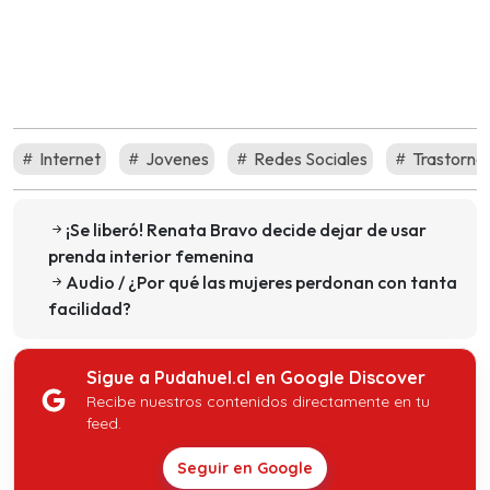
Internet
Jovenes
Redes Sociales
Trastornos
¡Se liberó! Renata Bravo decide dejar de usar
prenda interior femenina
Audio / ¿Por qué las mujeres perdonan con tanta
facilidad?
Sigue a Pudahuel.cl en Google Discover
Recibe nuestros contenidos directamente en tu
feed.
Seguir en Google