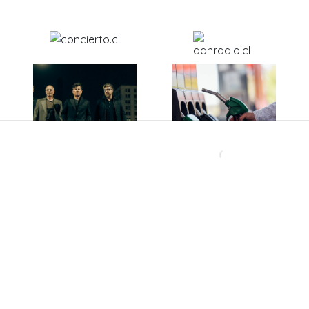
Después de más de 40
Ante caída del dólar y
años, una histórica
el petróleo: ¿Bajarán
banda chilena abre un
los precios de los
nuevo capítulo con
combustibles en
disco inédito
Chile?