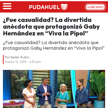
Skip to main content
EN VIVO
¿Fue casualidad? La divertida
anécdota que protagonizó Gaby
Hernández en “Viva la Pípol”
¿Fue casualidad? La divertida anécdota que
protagonizó Gaby Hernández en “Viva la Pípol”
Por
Belén Rubio
marzo 13, 2019 - 6:35 pm