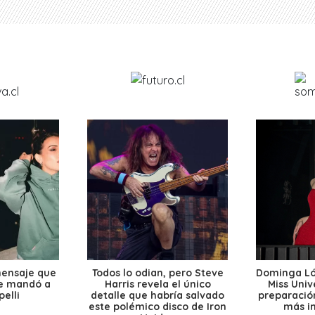
mensaje que
Todos lo odian, pero Steve
Dominga Lóp
le mandó a
Harris revela el único
Miss Univ
elli
detalle que habría salvado
preparación
este polémico disco de Iron
más i