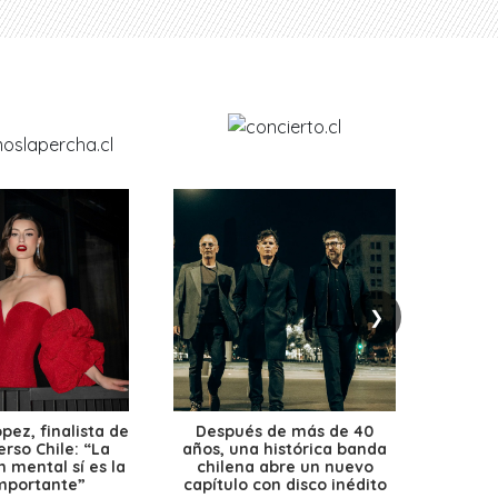
❯
ez, finalista de
Después de más de 40
Ante 
erso Chile: “La
años, una histórica banda
petr
 mental sí es la
chilena abre un nuevo
precio
mportante”
capítulo con disco inédito