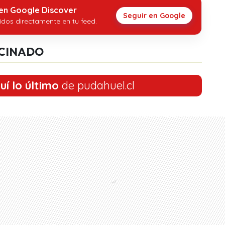
 en Google Discover
Seguir en Google
idos directamente en tu feed.
CINADO
uí lo último
de pudahuel.cl