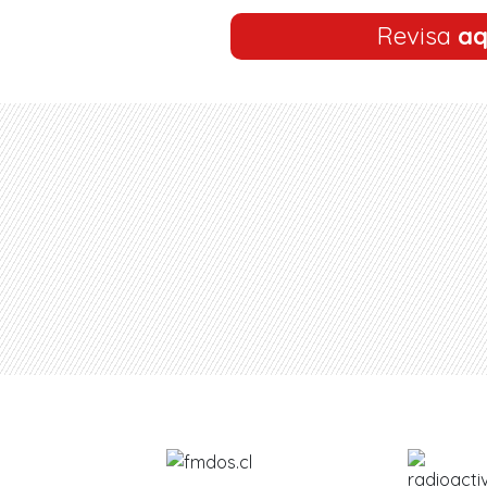
Revisa
aq