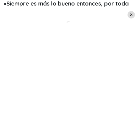
«Siempre es más lo bueno entonces, por toda
esa gente buena y linda gracias, para los
haters les dedico f…… ya que a toda esa gente
sin vida que critica y critica, les compadezco»
,
escribió al española.