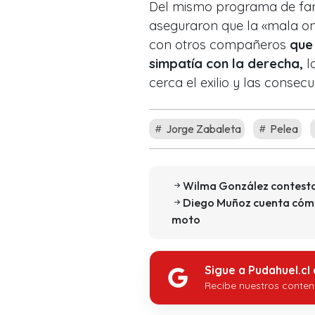
Del mismo programa de fará
aseguraron que la «mala on
con otros compañeros
que 
simpatía con la derecha,
lo
cerca el exilio y las consec
Jorge Zabaleta
Pelea
Wilma González contesta c
Diego Muñoz cuenta cómo 
moto
Sigue a Pudahuel.cl
Recibe nuestros conten