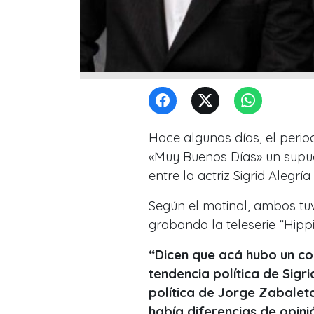
Hace algunos días, el perio
«Muy Buenos Días» un supue
entre la actriz Sigrid Alegrí
Según el matinal, ambos tu
grabando la teleserie “Hippi
“Dicen que acá hubo un conf
tendencia política de Sigr
política de Jorge Zabalet
había diferencias de opin