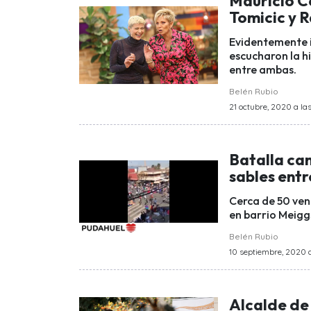
Mauricio C
Tomicic y 
Evidentemente 
escucharon la hi
entre ambas.
Belén Rubio
21 octubre, 2020 a las
Batalla ca
sables ent
Cerca de 50 ven
en barrio Meiggs
Belén Rubio
10 septiembre, 2020 a
Alcalde de