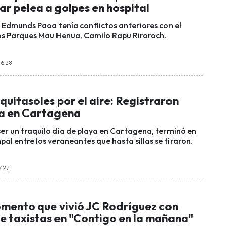
r pelea a golpes en hospital
o Edmunds Paoa tenía conflictos anteriores con el
s Parques Mau Henua, Camilo Rapu Riroroch.
16:28
 quitasoles por el aire: Registraron
ea en Cartagena
ser un traquilo día de playa en Cartagena, terminó en
al entre los veraneantes que hasta sillas se tiraron.
7:22
omento que vivió JC Rodríguez con
e taxistas en "Contigo en la mañana"