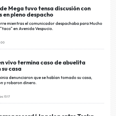
 de Mega tuvo tensa discusión con
s en pleno despacho
curre mientras el comunicador despachaba para Mucho
 "taco" en Avenida Vespucio.
9:00
n vivo termina caso de abuelita
 su casa
inia denunciaron que se habían tomado su casa,
n y robaron dinero.
as 13:17