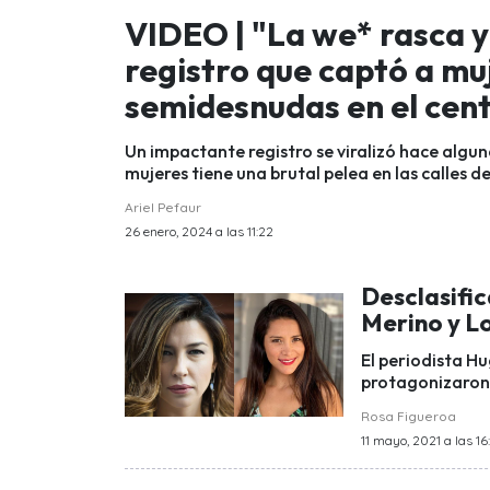
VIDEO | "La we* rasca y
registro que captó a mu
semidesnudas en el cen
Un impactante registro se viralizó hace algun
mujeres tiene una brutal pelea en las calles 
Ariel Pefaur
26 enero, 2024 a las 11:22
Desclasifi
Merino y L
El periodista H
protagonizaron 
Rosa Figueroa
11 mayo, 2021 a las 16