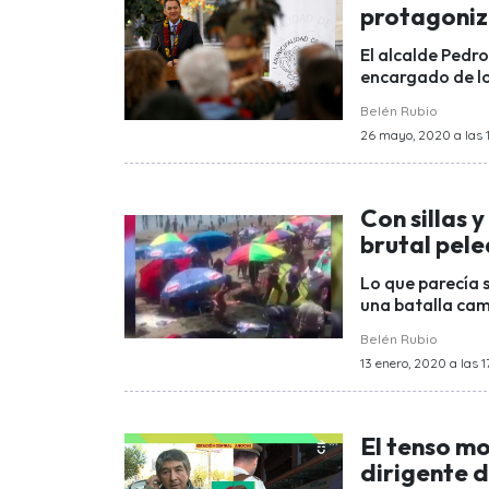
protagoniza
El alcalde Pedr
encargado de lo
Belén Rubio
26 mayo, 2020 a las 
Con sillas y
brutal pel
Lo que parecía 
una batalla camp
Belén Rubio
13 enero, 2020 a las 1
El tenso m
dirigente d