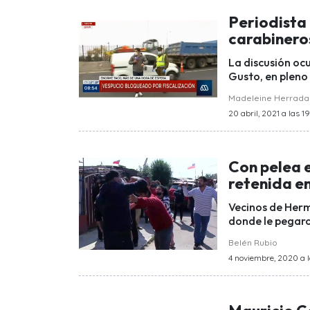
Periodista
carabinero
La discusión o
Gusto, en pleno
Madeleine Herrada
20 abril, 2021 a las 1
Con pelea e
retenida en
Vecinos de Herm
donde le pegaro
Belén Rubio
4 noviembre, 2020 a l