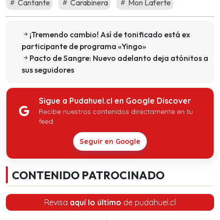
Cantante
Carabinera
Mon Laferte
¡Tremendo cambio! Así de tonificado está ex
participante de programa «Yingo»
Pacto de Sangre: Nuevo adelanto deja atónitos a
sus seguidores
Sigue a Pudahuel.cl en Google Discover
Recibe nuestros contenidos directamente en tu
feed.
Seguir en Google
CONTENIDO PATROCINADO
Revisa
aquí lo último
de pudahuel.cl