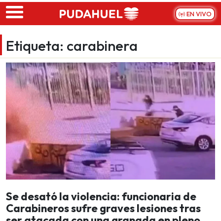
Skip to main content
EN VIVO
Etiqueta:
carabinera
Se desató la violencia: funcionaria de
Carabineros sufre graves lesiones tras
ser atacada con una granada en pleno