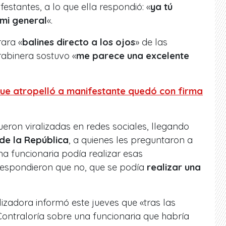
festantes, a lo que ella respondió: «
ya tú
 mi general
«.
rara «
balines directo a los ojos
» de las
rabinera sostuvo «
me parece una excelente
ue atropelló a manifestante quedó con firma
eron viralizadas en redes sociales, llegando
de la República
, a quienes les preguntaron a
una funcionaria podía realizar esas
 respondieron que no, que se podía
realizar una
lizadora informó este jueves que «tras las
Contraloría sobre una funcionaria que habría