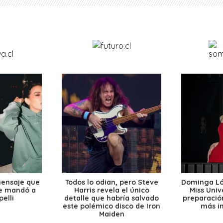
mensaje que
Todos lo odian, pero Steve
Dominga Lóp
le mandó a
Harris revela el único
Miss Univ
elli
detalle que habría salvado
preparación
este polémico disco de Iron
más i
Maiden