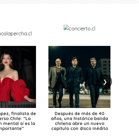
❯
ez, finalista de
Después de más de 40
Ante 
erso Chile: “La
años, una histórica banda
petr
 mental sí es la
chilena abre un nuevo
precio
mportante”
capítulo con disco inédito