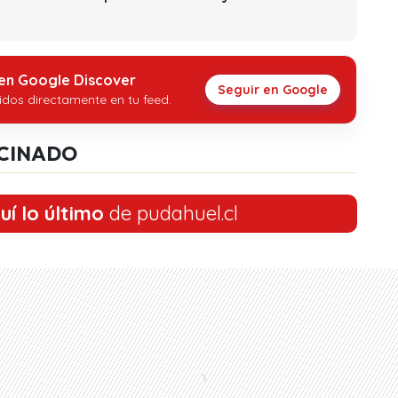
 en Google Discover
Seguir en Google
idos directamente en tu feed.
CINADO
uí lo último
de pudahuel.cl