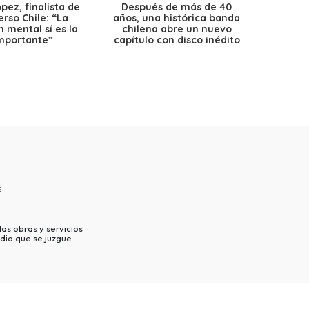
ez, finalista de
Después de más de 40
Ante 
erso Chile: “La
años, una histórica banda
petr
 mental sí es la
chilena abre un nuevo
precio
mportante”
capítulo con disco inédito
s
as obras y servicios
dio que se juzgue