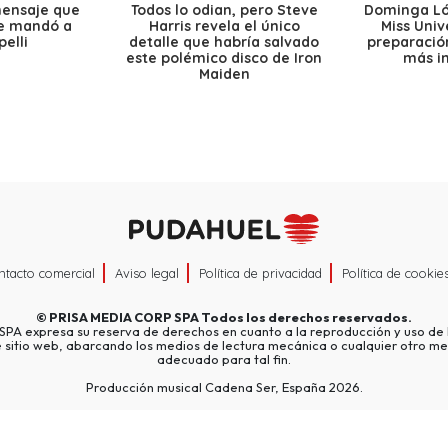
mensaje que
Todos lo odian, pero Steve
Dominga Lóp
le mandó a
Harris revela el único
Miss Univ
elli
detalle que habría salvado
preparación
este polémico disco de Iron
más i
Maiden
ntacto comercial
Aviso legal
Política de privacidad
Política de cookie
©
PRISA MEDIA CORP SPA
Todos los derechos reservados.
A expresa su reserva de derechos en cuanto a la reproducción y uso de l
e sitio web, abarcando los medios de lectura mecánica o cualquier otro me
adecuado para tal fin.
Producción musical Cadena Ser, España 2026.