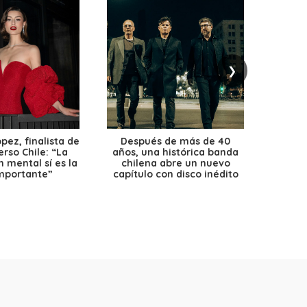
❯
ez, finalista de
Después de más de 40
Ante 
erso Chile: “La
años, una histórica banda
petr
 mental sí es la
chilena abre un nuevo
precio
mportante”
capítulo con disco inédito