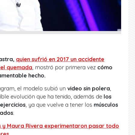
astra,
quien sufrió en 2017 un accidente
piel quemada
, mostró por primera vez
cómo
lamentable hecho.
agram, el modelo subió un
video sin polera
,
eíble evolución que ha tenido, además de
los
ejercicios
, ya que vuelve a tener los
músculos
lados
.
 y Maura Rivera experimentaron pasar todo
eres