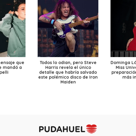
mensaje que
Todos lo odian, pero Steve
Dominga Lóp
le mandó a
Harris revela el único
Miss Univ
elli
detalle que habría salvado
preparación
este polémico disco de Iron
más i
Maiden