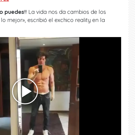
no puedes
!!! La vida nos da cambios de los
o mejor», escribió el exchico reality en la