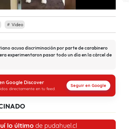
Video
tiano acusa discriminación por parte de carabinero
ra experimentaron pasar todo un día en la cárcel de
 en Google Discover
Seguir en Google
idos directamente en tu feed.
CINADO
uí lo último
de pudahuel.cl