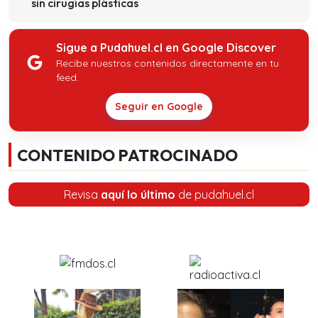
sin cirugías plásticas
Sigue a Pudahuel.cl en Google Discover
Recibe nuestros contenidos directamente en tu
feed.
Seguir en Google
CONTENIDO PATROCINADO
Revisa
aquí lo último
de pudahuel.cl