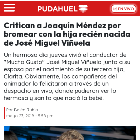
Skip to main content
EN VIVO
Critican a Joaquín Méndez por
bromear con la hija recién nacida
de José Miguel Viñuela
Un hermoso día jueves vivió el conductor de
"Mucho Gusto" José Miguel Viñuela junto a su
esposa por el nacimiento de su tercera hija,
Clarita. Obviamente, los compañeros del
animador lo felicitaron a través de un
despacho en vivo, donde pudieron ver lo
hermosa y sanita que nació la bebé.
Por
Belén Rubio
mayo 23, 2019 - 5:58 pm