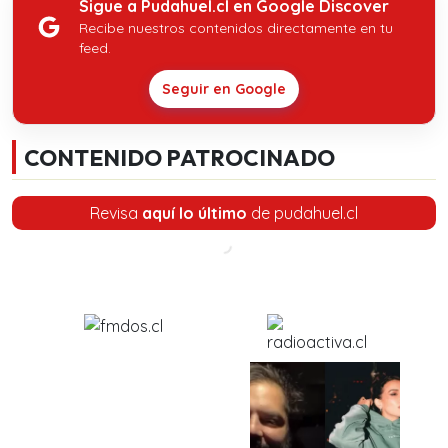
Sigue a Pudahuel.cl en Google Discover
Recibe nuestros contenidos directamente en tu
feed.
Seguir en Google
CONTENIDO PATROCINADO
Revisa
aquí lo último
de pudahuel.cl