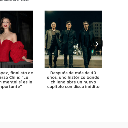
❯
ez, finalista de
Después de más de 40
Ante 
erso Chile: “La
años, una histórica banda
petr
 mental sí es la
chilena abre un nuevo
precio
mportante”
capítulo con disco inédito