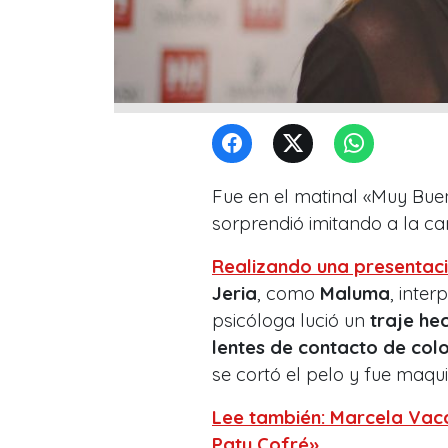
Fue en el matinal «Muy Bue
sorprendió imitando a la ca
Realizando una presentac
Jeria
, como
Maluma
, inte
psicóloga lució un
traje he
lentes de contacto de col
se cortó el pelo y fue maqu
Lee también: Marcela Vaca
Paty Cofré»