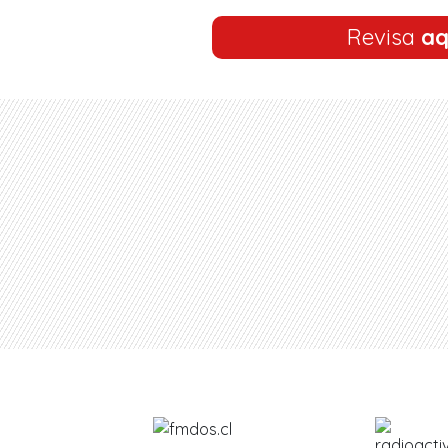
Revisa
aq