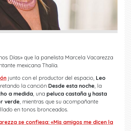
nos Días» que la panelista Marcela Vacarezza
ntante mexicana Thalía.
ión
junto con el productor del espacio,
Leo
rpretando la canción
Desde esta noche
,
la
cho a medida
, una
peluca castaña y hasta
or verde
, mientras que su acompañante
illado en tonos bronceados.
rezza se confiesa: «Mis amigos me dicen la