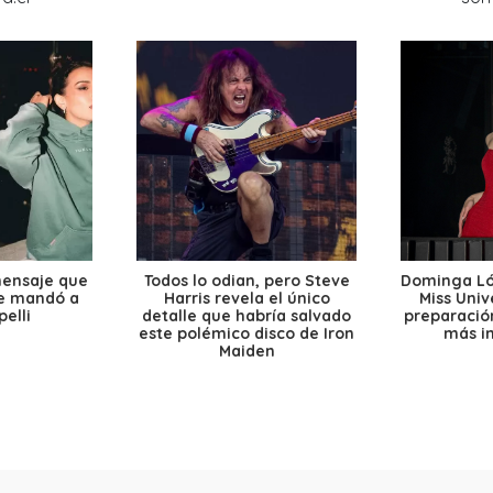
mensaje que
Todos lo odian, pero Steve
Dominga Lóp
le mandó a
Harris revela el único
Miss Univ
elli
detalle que habría salvado
preparación
este polémico disco de Iron
más i
Maiden