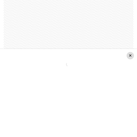
Casa
Néstor Cantillana
Robo