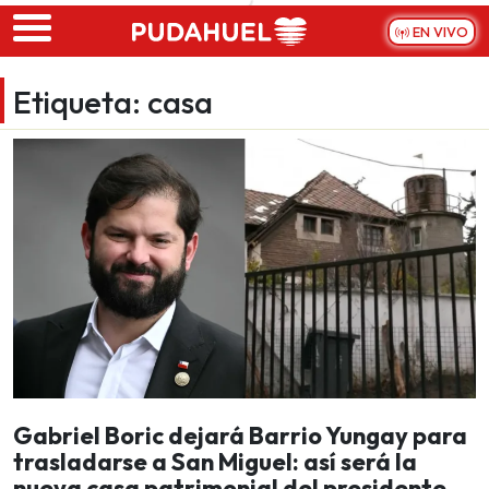
Skip to main content
EN VIVO
Etiqueta:
casa
Gabriel Boric dejará Barrio Yungay para
trasladarse a San Miguel: así será la
nueva casa patrimonial del presidente