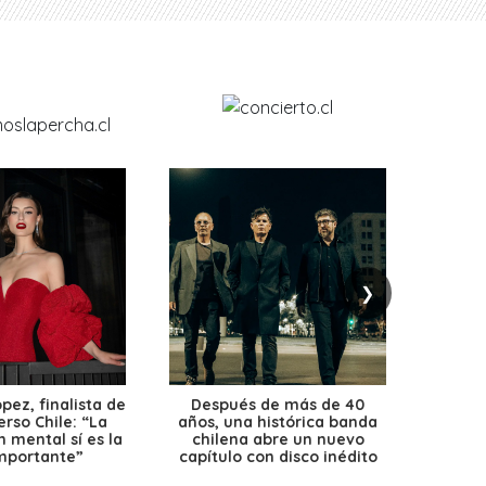
❯
ez, finalista de
Después de más de 40
Ante 
erso Chile: “La
años, una histórica banda
petr
 mental sí es la
chilena abre un nuevo
precio
mportante”
capítulo con disco inédito