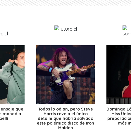
mensaje que
Todos lo odian, pero Steve
Dominga Lóp
le mandó a
Harris revela el único
Miss Univ
elli
detalle que habría salvado
preparación
este polémico disco de Iron
más i
Maiden