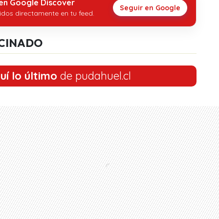
 en Google Discover
Seguir en Google
idos directamente en tu feed.
CINADO
uí lo último
de pudahuel.cl