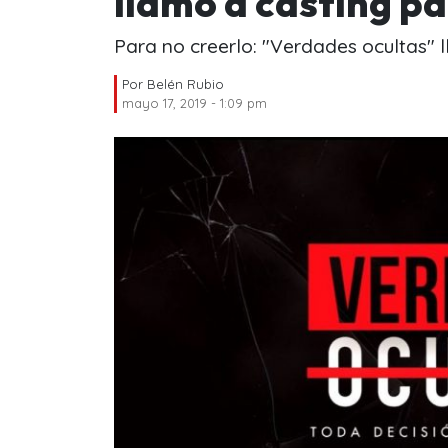
llamó a casting p
Para no creerlo: "Verdades ocultas"
Por
Belén Rubio
mayo 17, 2019 - 1:09 pm