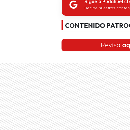
Sigue a Pudahuel.cl
Recibe nuestros conten
CONTENIDO PATRO
Revisa
aq