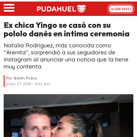
Skip to main content
EN VIVO
Ex chica Yingo se casó con su
pololo danés en íntima ceremonia
Natalia Rodríguez, más conocida como
"Arenita", sorprendió a sus seguidores de
Instagram al anunciar una noticia que la tiene
muy contenta.
Por
Belén Rubio
junio 27, 2019 - 4:52 pm