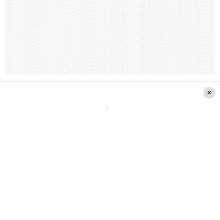
Una publicación compartida de
Natalia Isabel
Rodriguez Muñoz
(@nataliarenitarodriguez) el 27
Jun, 2019 a las 7:05 PDT