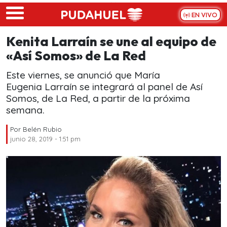
Skip to main content
EN VIVO
Kenita Larraín se une al equipo de
«Así Somos» de La Red
Este viernes, se anunció que María
Eugenia Larraín se integrará al panel de Así
Somos, de La Red, a partir de la próxima
semana.
Por
Belén Rubio
junio 28, 2019 - 1:51 pm