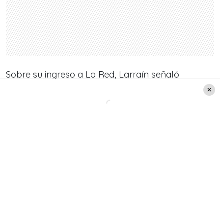
Sobre su ingreso a La Red, Larraín señaló
que
«estoy muy contenta de llegar a La Red y
considero muy atractivo participar de ese
panel de
Así Somos
«
.